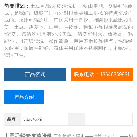
简要描述：
土豆毛辊去皮清洗机主要由电机、9根毛辊组
成，是我们厂吸取了国内外对根薯类加工机械的特点研发而
成的。采用毛辊原理，广泛采用于圆形、椭圆形果蔬比如生
姜、土豆、胡萝卜、山芋、马铃薯、猕猴桃等根薯类蔬菜的
*清洗。该清洗机具有外形美观、清洗容积大、效率高、耗
能小，可连续清洗，操作简单，使用寿命长等特点，毛辊经
久耐用，耐磨性能好。箱体采用优质不锈钢制作，不锈蚀，
清洁卫生。
产品咨询
联系电话：13646369931
产品介绍
品牌
yituo/亿拓
土豆毛辊去皮清洗机
工艺流程：浸泡——清洗（去皮）——切