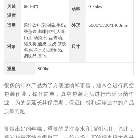
灭菌
65-98℃
0.75kw
功率
温度
适用
果汁饮料,乳制品,牛奶,
外形
6000*1300*1460mm
番茄酱,咖啡饮料,人造
奶油,酒类,药品,酱油,
罐头类,酸奶,豆奶,茶饮
对象
尺寸
料,纯净水,醋,蛋制品,
调味品,其他
重量
800kg
很多的年糕产品为了方便运输和零售，通常会进行真空
包装作业，操作简单，真空包装之后进行巴氏灭菌作
业，为的是延长其保质期，保证口感和运输途中的产品
质量问题
要做出好的年糕，重要的是注意水和油的运用。除此，
糯米粉是否纯也很重要，一般市场上买的糯米粉大多是