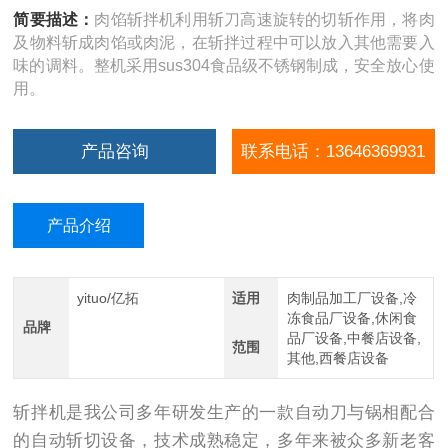
简要描述：
肉馅斩拌机利用斩刀高速旋转的切斩作用，将肉
及物料斩成肉馅或肉泥，在斩拌过程中可以放入其他需要入
味的调料。整机采用sus304食品级不锈钢制成，安全放心使
用。
产品咨询
联系电话：13646369931
产品介绍
yituo/亿拓
适用
肉制品加工厂设备,冷
冻食品厂设备,休闲食
品牌
品厂设备,中餐店设备,
范围
其他,西餐店设备
斩拌机是我公司多年研发生产的一款自动刀与锅相配合
的自动斩切设备，技术成熟稳定，多年来被众多新老客