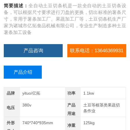
简要描述：
全自动土豆切条机是一款全自动的土豆切条设
备，可以根据尺寸要求进行刀盘的更换，切出标准的薯条尺
寸，常用于薯条加工厂、果蔬加工厂等，土豆切条机生产厂
家为诸城市亿拓食品机械有限公司，专业生产制造多种土豆
薯条加工设备
产品咨询
联系电话：13646369931
产品介绍
品牌
yituo/亿拓
功率
1.1kw
380v
产品
土豆等根茎类果蔬切
电压
条作业
用途
外形
740*740*935mm
125kg
净重