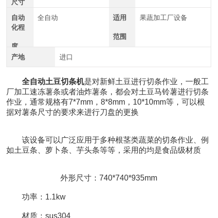
尺寸
自动
全自动
适用
果蔬加工厂设备
化程
范围
度
产地
进口
全自动土豆切条机
是对新鲜土豆进行切条作业，一般工
厂加工速冻薯条或者油炸薯条，都会对土豆马铃薯进行切条
作业，通常规格有7*7mm，8*8mm，10*10mm等，可以根
据对薯条尺寸的要求来进行刀盘的更换
该设备可以广泛应用于多种根茎类蔬菜的切条作业、例
如土豆条、萝卜条、芋头条等等，采用的均是食品级材质
外形尺寸：740*740*935mm
功率：1.1kw
材质：sus304