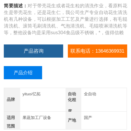
简要描述：
对于带壳花生或者花生粒的清洗作业，看原料花
生是带壳花生，还是花生仁，我公司生产专业自动花生清洗
机有几种设备，可以根据加工工艺及产量进行选择，有毛辊
清洗机、滚筒毛刷清洗机、气泡清洗机、毛辊喷淋清洗机等
等，整他设备均是采用sus304食品级不锈钢，*，值得信赖
产品咨询
联系电话：13646369931
产品介绍
yituo/亿拓
自动
全自动
品牌
化程
度
适用
果蔬加工厂设备
国产
产地
范围