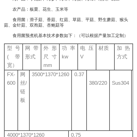
农产品：板栗、花生、玉米等
食用菌：滑子菇、香菇、红菇、草菇、平菇、野生蘑菇、猴头
菇、金针菇、双孢菇、杏鲍菇等
食用菌预煮机基本技术参数如下：（可以根据产量加工定制）
型号
网带
外形
功率
电压
材质
加热
(带
形式
尺寸
kw
V
方式
宽）
mm
FX-
网
3500*1370*1260
0.37
600
丝/
380/220
Sus304
链
板
4000*1370*1260
0.75