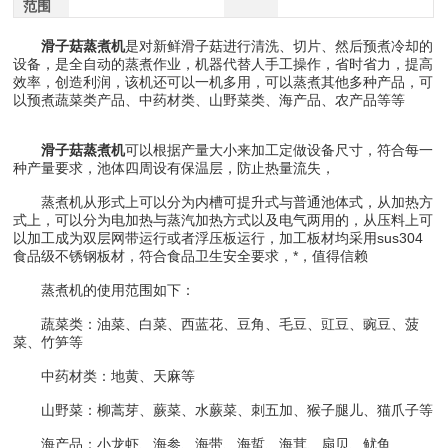
范围
滑子菇蒸煮机
是对新鲜滑子菇进行清洗、切片、然后预煮冷却的
设备，是全自动的蒸煮作业，机器代替人手工操作，省时省力，提高
效率，创造利润，该机还可以一机多用，可以蒸煮其他多种产品，可
以预煮蔬菜类产品、中药材类、山野菜类、海产品、农产品等等
滑子菇蒸煮机
可以根据产量大小来加工定做设备尺寸，符合每一
种产量要求，池体四周设有保温层，防止热量流失，
蒸煮机从形式上可以分为内槽可提升式与普通池体式，从加热方
式上，可以分为电加热与蒸汽加热方式以及电气两用的，从压料上可
以加工成为双层网带运行或者浮压板运行，加工板材均采用sus304
食品级不锈钢板材，符合食品卫生安全要求，*，值得信赖
蒸煮机的使用范围如下：
蔬菜类：油菜、白菜、西蓝花、豆角、毛豆、豇豆、豌豆、菠
菜、竹笋等
中药材类：地黄、天麻等
山野菜：柳蒿芽、蕨菜、水蕨菜、刺五加、猴子腿儿、猫爪子等
海产品：小龙虾、海参、海带、海蜇、海茸、扇贝、鱿鱼