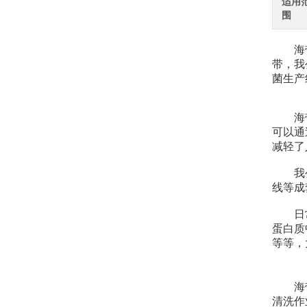
适用
围
海带结
带，我
菌生产
海带结
可以通
减轻了
我公司
线等成
日常生
蛋白质
等等，
海带清
清洗作