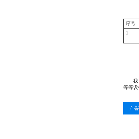
序号
1
我公司
等等设
产品