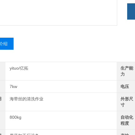
介绍
yituo/亿拓
生产能
力
7kw
电压
用
海带丝的清洗作业
外形尺
寸
800kg
自动化
程度