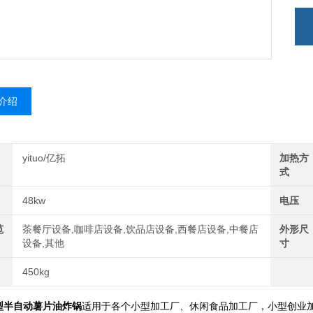
介绍
yituo/亿拓
加热方
式
48kw
电压
范
茶餐厅设备,咖啡店设备,饮品店设备,西餐店设备,中餐店
外形尺
设备,其他
寸
450kg
型半自动薯片油炸锅
适用于各个小型加工厂、休闲食品加工厂，小型创业加