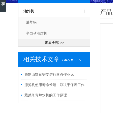
产品
油炸机
油炸锅
半自动油炸机
查看全部 >>
相关技术文章
/ ARTICLES
腌制山野菜需要进行蒸煮作业么
漂烫机使用寿命长短，取决于保养工作
是否做到位
蔬菜杀青焯水机的工作原理