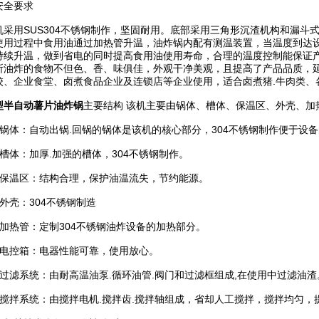
安全要求
用SUS304不锈钢制作，坚固耐用。底部采用三角形沉渣机构和漏斗式
使用过程中食用油通过加热管升温，油炸锅内配有测温装置，当温度到达
持续升温，做到省电的同时提高食用油使用寿命，合理的温度控制能保证
所油炸的食物不但色、香、味俱佳，外观干净美观，且提高了产品品质，
校、企业食堂、卤煮食品企业及连锁店等企业使用，适合卤煮猪.牛肉类、
型半自动薯片油炸锅
主要结构 该机主要由锅体、槽体、保温区、外壳、加
体：自动出锅.回锅的锅体是该机的核心部分，304不锈钢制作便于设备
体：加厚.加强的槽体，304不锈钢制作。
温区：结构合理，保护油温流失，节约能源。
壳：304不锈钢制造
热管：定制304不锈钢油炸设备的加热部分。
控箱：电器性能可靠，使用放心。
滤系统：由耐高温油泵.循环油管.阀门和过滤框组成,在使用中过滤油渣
拌系统：由搅拌电机.搅拌齿.搅拌轴组成，省却人工搅拌，搅拌均匀，