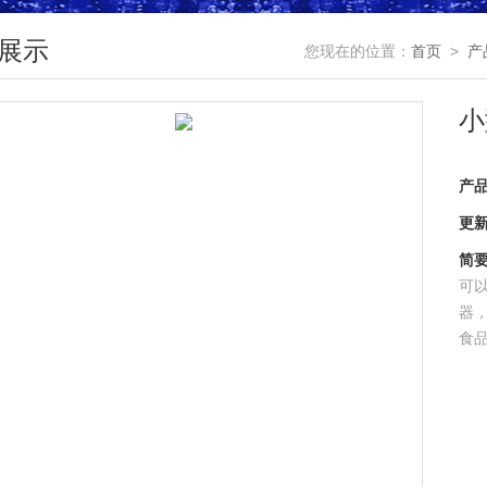
展示
您现在的位置：
首页
>
产
小
产
更
简
可
器，
食