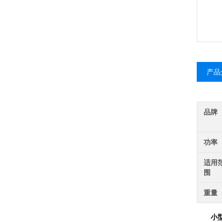
产品
品牌
功率
适用
围
重量
小