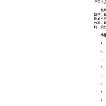
品卫生
整机采
技术，
用油不
效率。
所、院
小
1、锅
2、槽
3、保
4、外
5、加
6、电
7、过
8、搅