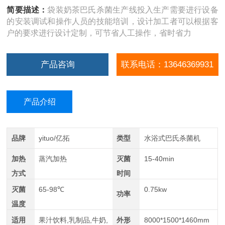
简要描述：
袋装奶茶巴氏杀菌生产线投入生产需要进行设备
的安装调试和操作人员的技能培训，设计加工者可以根据客
户的要求进行设计定制，可节省人工操作，省时省力
产品咨询
联系电话：13646369931
产品介绍
品牌
yituo/亿拓
类型
水浴式巴氏杀菌机
加热
蒸汽加热
灭菌
15-40min
方式
时间
灭菌
65-98℃
0.75kw
功率
温度
适用
果汁饮料,乳制品,牛奶,
外形
8000*1500*1460mm