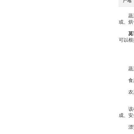
产地
蔬菜漂
或、烘
莴
可以根
蔬菜
食用菌
农产
该机成
成、安
漂烫温