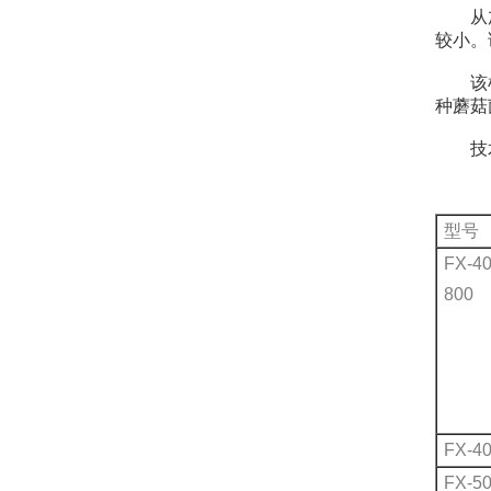
从加热
较小。
该机同
种蘑菇
技术
型号
FX-40
800
FX-40
FX-50