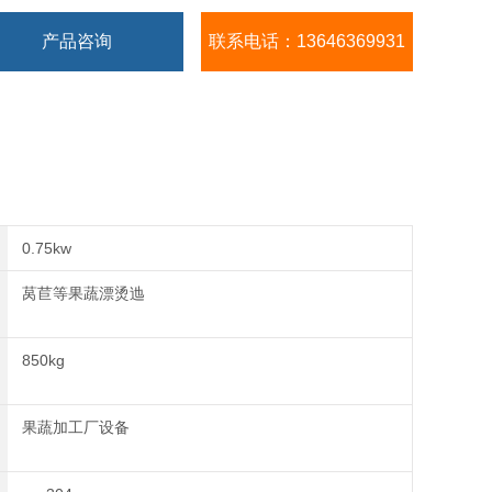
产品咨询
联系电话：13646369931
0.75kw
莴苣等果蔬漂烫迆
850kg
果蔬加工厂设备