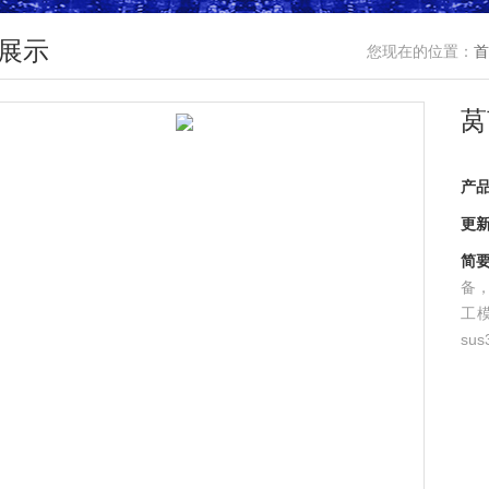
展示
您现在的位置：
首
莴
产
更
简
备
工
su