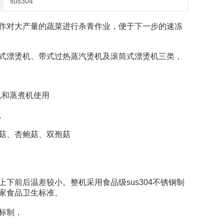
sus304
对大产量的蔬菜进行杀青作业，便于下一步的速冻
式漂烫机、带式过热蒸汽烫机及滚筒式漂烫机三类，
机和蒸煮机使用
、
菇、杏鲍菇、双孢菇
前后温差较小。整机采用食品级sus304不锈钢制
家食品卫生标准。
标制，