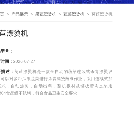
页
>
产品展示
>
果蔬漂烫机
>
蔬菜漂烫机
> 莴苣漂烫机
苣漂烫机
品型号：
新时间：
2026-07-27
要描述：
莴苣漂烫机是一款全自动的蔬菜连续式杀青漂烫设
，可以对多种瓜果蔬菜进行杀青漂烫蒸煮作业，采用连续式加
模式，自动漂烫，自动出料，整机板材及链板带均是采用
s304食品级不锈钢，符合食品卫生安全要求