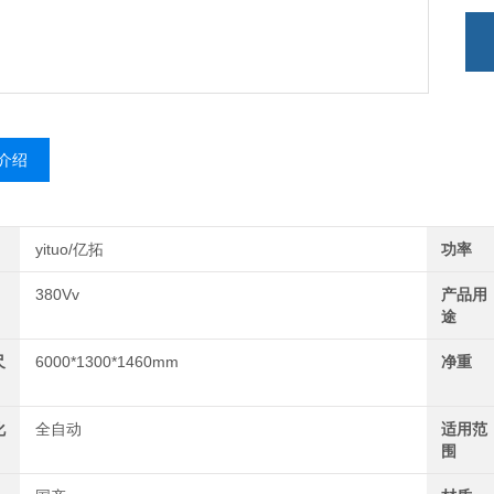
介绍
yituo/亿拓
功率
380Vv
产品用
途
尺
6000*1300*1460mm
净重
化
全自动
适用范
围