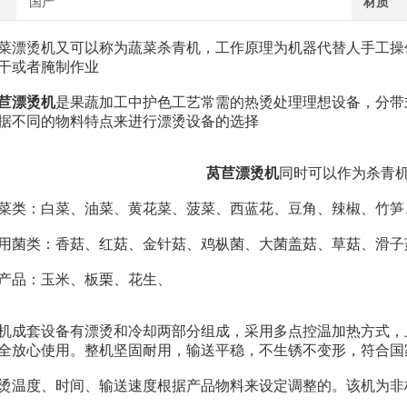
国产
材质
烫机又可以称为蔬菜杀青机，工作原理为机器代替人手工操作
干或者腌制作业
苣漂烫机
是果蔬加工中护色工艺常需的热烫处理理想设备，分带
据不同的物料特点来进行漂烫设备的选择
莴苣漂烫机
同时可以作为杀青
类：白菜、油菜、黄花菜、菠菜、西蓝花、豆角、辣椒、竹笋
类：香菇、红菇、金针菇、鸡枞菌、大菌盖菇、草菇、滑子
品：玉米、板栗、花生、
套设备有漂烫和冷却两部分组成，采用多点控温加热方式，上下
全放心使用。整机坚固耐用，输送平稳，不生锈不变形，符合国
度、时间、输送速度根据产品物料来设定调整的。该机为非