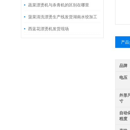
的帮您了解它
蔬菜漂烫机与杀青机的区别在哪里
菠菜清洗漂烫生产线发货湖南水饺加工
王总
西蓝花漂烫机发货现场
产品
品牌
电压
外形
寸
自动
程度