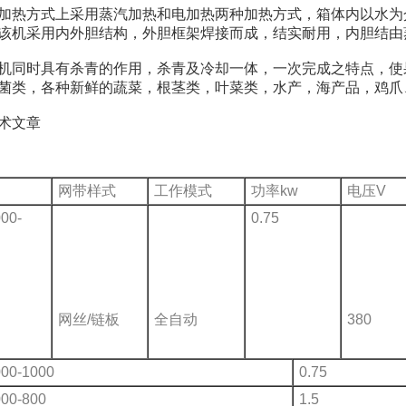
方式上采用蒸汽加热和电加热两种加热方式，箱体内以水为介质
该机采用内外胆结构，外胆框架焊接而成，结实耐用，内胆结由
时具有杀青的作用，杀青及冷却一体，一次完成之特点，使果
菌类，各种新鲜的蔬菜，根茎类，叶菜类，水产，海产品，鸡爪
文章
网带样式
工作模式
功率kw
电压V
00-
0.75
网丝/链板
全自动
380
00-1000
0.75
00-800
1.5