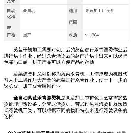
尺寸
自动
全自动
适用
果蔬加工厂设备
化程
范围
度
产地
国产
材质
sus304
莴苣干初加工需要对切片后的莴苣进行杀青漂烫作业后
进行烘干作业，经过杀青漂烫后的莴苣片烘干出来可以保持
色泽与口感，烘干产品可以方便产品的存储
蔬菜漂烫机又可以称为蔬菜杀青机，工作原理为机器代
替人手工操作对大产量的蔬菜进行杀青作业，便于下一步的
速冻或、烘干或者腌制作业
全自动莴苣杀青漂烫机
是果蔬加工中护色工艺常需的热
烫处理理想设备，分带式漂烫机、带式过热蒸汽烫机及滚筒
式漂烫机三类，可以根据不同的物料特点来进行漂烫设备的
选择