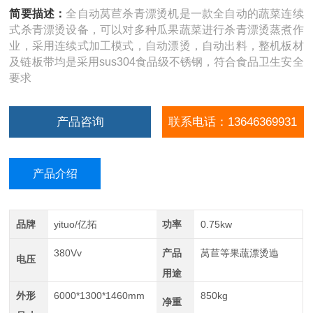
简要描述：
全自动莴苣杀青漂烫机是一款全自动的蔬菜连续
式杀青漂烫设备，可以对多种瓜果蔬菜进行杀青漂烫蒸煮作
业，采用连续式加工模式，自动漂烫，自动出料，整机板材
及链板带均是采用sus304食品级不锈钢，符合食品卫生安全
要求
产品咨询
联系电话：13646369931
产品介绍
品牌
yituo/亿拓
功率
0.75kw
380Vv
产品
莴苣等果蔬漂烫迆
电压
用途
外形
6000*1300*1460mm
850kg
净重