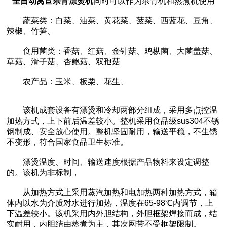
全自动莴苣杀青漂烫机
同时可以作为杀青机和蒸煮机使用
蔬菜类：白菜、油菜、黄花菜、菠菜、西蓝花、豆角、
辣椒、竹笋、
食用菌类：香菇、红菇、金针菇、鸡枞菌、大菌盖菇、
草菇、滑子菇、杏鲍菇、双孢菇
农产品：玉米、板栗、花生、
该机成套设备有漂烫和冷却两部分组成，采用多点控温
加热方式，上下前后温差较小。整机采用食品级sus304不锈
钢制成、安全放心使用。整机坚固耐用，输送平稳，不生锈
不变形，符合国家食品卫生标准。
漂烫温度、时间、输送速度根据产品物料来设定调整
的。该机为非标制，
从加热方式上采用蒸汽加热和电加热两种加热方式，箱
体内以水为介质对水进行加热，温度在65-98℃内调节，上
下温差较小。该机采用内外胆结构，外胆框架焊接而成，结
实耐用，内胆结由蒸煮为主，其次网带不受框架限制。