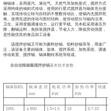
钢锅体，采用蒸汽、液化气、天然气等加热形式，搅拌方式
采用特殊的倾斜式传动，使用的行星式搅拌器与锅体充分接
触，实现传动公转与自转的不整数传动比，使锅内无搅拌死
角。使用先进的传动与密封结构，使传动部分与锅内洁净、
卫生。采用变频调速动力，运行更平稳。另本机采用液压升
降，翻锅运料，免拆装搅拌器，节省人力，降低劳动强度，
是性能优良的食品加工设备
该搅拌炒锅又可称为酱料炒锅、馅料炒锅等等，用途广
泛，该设备主要由锅体、架体、搅拌系统、加热系统、调速
传动装置、搅拌轴、锅体翻转系统等组成。
全自动辣椒酱搅拌炒锅
基本技术参数
锅体容积L
锅体直径
电机功率
加热功率
转速
mm
KW
KW
100L
￠800
1.5+1.5
18
6.7-33
1