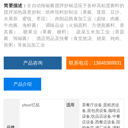
简要描述：
全自动辣椒酱搅拌炒锅适应于各种高粘度酱料的
搅拌加热蒸煮炒制：焙烤馅料炒制业（果酱、莲蓉、豆沙、
水果蓉、蜜饯、枣泥）、肉制品熟食加工业（卤味、肉酱、
牛肉酱、海鲜酱）、调味品业（火锅底料、方便面酱料、香
其酱）、糖果业（果酱、糖料）、蔬菜玉米加工业（香菇
酱、辣椒酱）、酒店用品及快餐（食堂熬汤、烧菜、炖肉、
熬粥）等食品加工业
产品咨询
联系电话：13646369931
产品介绍
yituo/亿拓
适用
茶餐厅设备,蛋糕房设
备,面包房设备,咖啡店
设备,饮品店设备,中餐
店设备,西餐店设备,院
品牌
校食堂,酒厂设备,调料