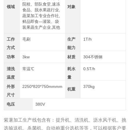
院校、部队食堂,速冻
领域
对象
食品、脱水果蔬行业,
蔬菜加工专业合作社,
鲜品即食—灌装、袋
装果蔬生产企业,其他
工作
毛刷
生产
1T/h
方式
能力
功率
3kw
材质
304不锈钢
清洗
常温℃
耗水
0.5T/h
温度
量
外形
2250*820*750mmmm
370kg
机重
尺寸
电压
380V
紫薯加工生产线包含有：提升机、清洗机、沥水风干机、挑
选输送机、杀菌机、自动称重分选机等等，可以根据客户要