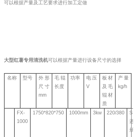
可以根据产量及工艺要求进行加工定做
大型红薯专用清洗机
可以根据产量进行设备尺寸的选择
名称
型号
外形
毛辊
功率
电压
板材
产量
尺寸
长度
V
及毛
kg/h
mm
辊材
质
FX-
1750*820*750
1000mm
3kw
220/380
Su
1000
进
丝