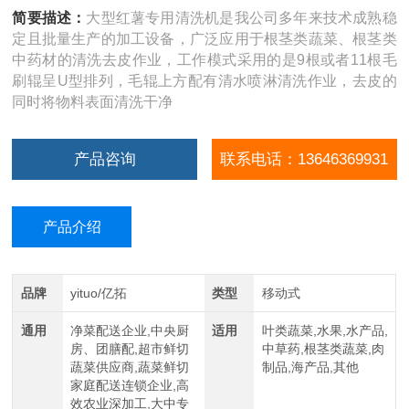
简要描述：
大型红薯专用清洗机是我公司多年来技术成熟稳
定且批量生产的加工设备，广泛应用于根茎类蔬菜、根茎类
中药材的清洗去皮作业，工作模式采用的是9根或者11根毛
刷辊呈U型排列，毛辊上方配有清水喷淋清洗作业，去皮的
同时将物料表面清洗干净
产品咨询
联系电话：13646369931
产品介绍
品牌
yituo/亿拓
类型
移动式
通用
净菜配送企业,中央厨
适用
叶类蔬菜,水果,水产品,
房、团膳配,超市鲜切
中草药,根茎类蔬菜,肉
蔬菜供应商,蔬菜鲜切
制品,海产品,其他
家庭配送连锁企业,高
效农业深加工,大中专