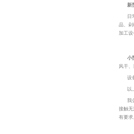
新
日
品、剁
加工设
小
风干、
设
以
我
接触无
有要求