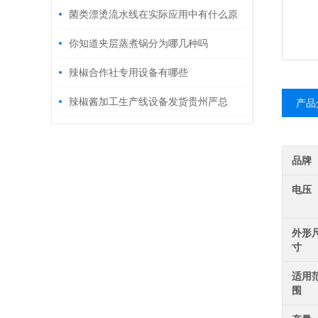
菌类漂烫流水线在实际应用中有什么原
理优势
你知道夹层蒸煮锅分为哪几种吗
辣椒合作社专用设备有哪些
辣椒酱加工生产线设备发货贵州严总
产品
品牌
电压
外形
寸
适用
围