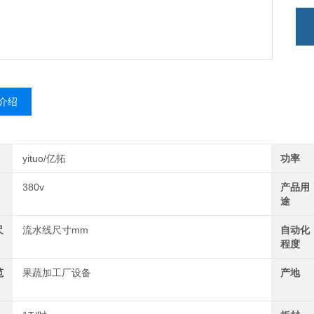
介绍
yituo/亿拓
功率
380v
产品用
途
尺
流水线尺寸mm
自动化
程度
范
果蔬加工厂设备
产地