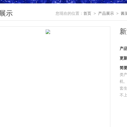
展示
您现在的位置：
首页
>
产品展示
>
酱
新
产
更
简
类
机
套生
不