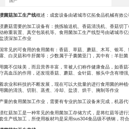
国产
渍菌菇加工生产线
概述：成套设备由诸城市亿拓食品机械有效公
菇需要的加工设备有：挑拣输送机、香菇清洗机、香菇切丁机
动称重装置、真空包装机等。食用菌加工生产线型号由诸城市亿
盐渍深加工作业
见的可食用的食用菌有：香菇、草菇、蘑菇、木耳、银耳、猴
露、白灵菇和牛肝菌等；少数属于子囊菌亚门，其中有：羊肚菌
不仅味美，而且营养丰富，常被人们称作健康食品，如香菇不
疗高血压的作用，还发现香菇、蘑菇、金针菇、猴头中含有增强
业和科技的不断发展，现在可以大批量的进行食用菌的种植作
用菌的清洗、切割、蒸煮、冷却、盐渍、烘干、腌制等作业
的食用菌加工作业，需要有专业的加工设备来完成，机器代
菇加工是一种常见的食用菌加工存储方式，是将红菇等进行清
套生产线加工，所使用板材均是采用sus304食品级不锈钢，符