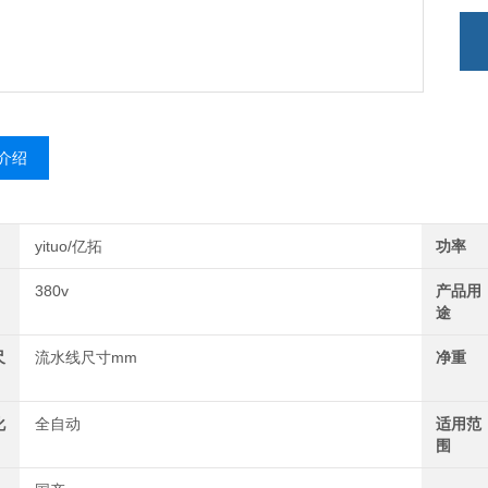
介绍
yituo/亿拓
功率
380v
产品用
途
尺
流水线尺寸mm
净重
化
全自动
适用范
围