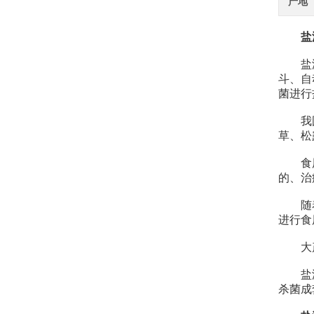
产地
盐
盐渍蘑
斗、自
菌进行
我国常
草、松
食用菌
的、治
随着农
进行食
大产量
盐渍红
杀菌成