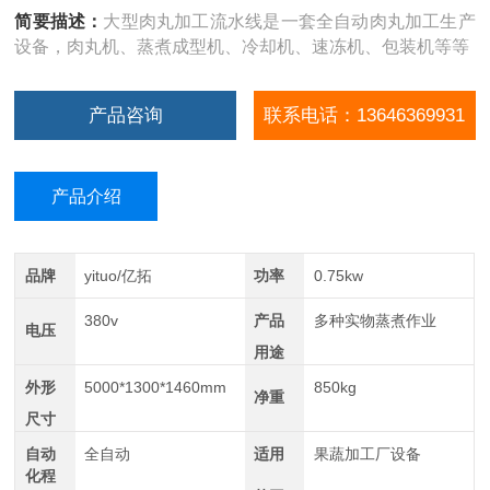
简要描述：
大型肉丸加工流水线是一套全自动肉丸加工生产
设备，肉丸机、蒸煮成型机、冷却机、速冻机、包装机等等
产品咨询
联系电话：13646369931
产品介绍
品牌
yituo/亿拓
功率
0.75kw
380v
产品
多种实物蒸煮作业
电压
用途
外形
5000*1300*1460mm
850kg
净重
尺寸
自动
全自动
适用
果蔬加工厂设备
化程