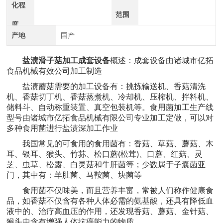
化程
范围
度
产地
国产
盐渍滑子菇加工成套设备
概述：成套设备由诸城市亿拓
食品机械有效公司加工制造
盐渍蘑菇需要的加工设备有：挑拣输送机、香菇清洗
机、香菇切丁机、香菇蒸煮机、冷却机、压榨机、拌料机、
储料斗、自动称重装置、真空包装机等。食用菌加工生产线
型号由诸城市亿拓食品机械有限公司专业加工定做，可以对
多种食用菌进行盐渍深加工作业
我国常见的可食用的食用菌有：香菇、草菇、蘑菇、木
耳、银耳、猴头、竹荪、松口蘑(松茸)、口蘑、红菇、灵
芝、虫草、松露、白灵菇和牛肝菌等；少数属于子囊菌亚
门，其中有：羊肚菌、马鞍菌、块菌等
食用菌不仅味美，而且营养丰富，常被人们称作健康食
品，如香菇不仅含有各种人体必需的氨基酸，还具有降低血
液中的、治疗高血压的作用，还发现香菇、蘑菇、金针菇、
猴头中含有增强人体抗癌能力的物质