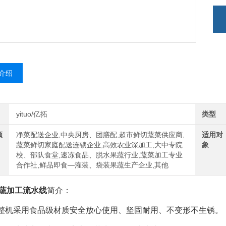
介绍
yituo/亿拓
类型
领
净菜配送企业,中央厨房、团膳配,超市鲜切蔬菜供应商,
适用对
蔬菜鲜切家庭配送连锁企业,高效农业深加工,大中专院
象
校、部队食堂,速冻食品、脱水果蔬行业,蔬菜加工专业
合作社,鲜品即食—灌装、袋装果蔬生产企业,其他
蔬加工流水线
简介：
机采用食品级材质安全放心使用、坚固耐用、不变形不生锈。