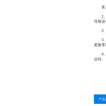
售后
1、产
导致设
2、我
3、在
更换零
4、当
运转。
产品