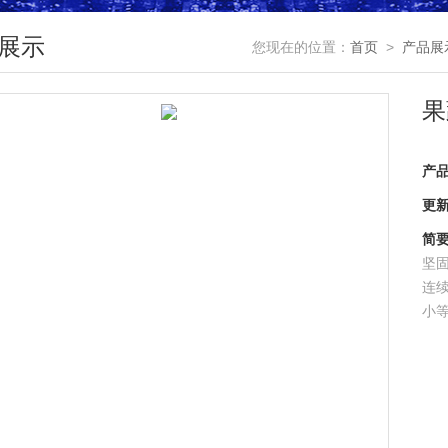
展示
您现在的位置：
首页
>
产品展
果
产
更
简
坚
连
小