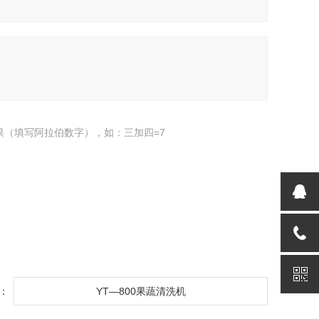
果（填写阿拉伯数字），如：三加四=7
：
YT—800果蔬清洗机