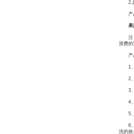
定要了解清楚
2.具
产品
果
注：该
浪费的
产品
1、
2、
3、
4、采
5、高
6、二
洗的效