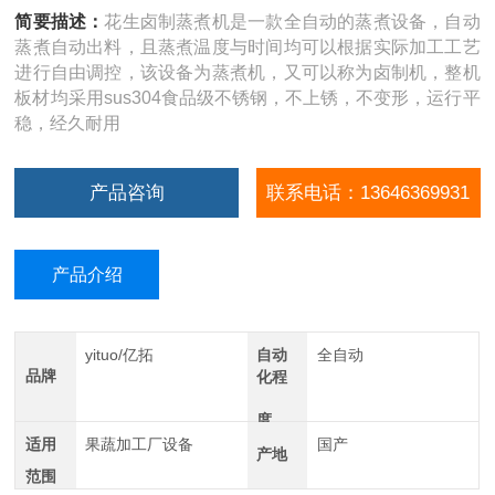
简要描述：
花生卤制蒸煮机是一款全自动的蒸煮设备，自动
蒸煮自动出料，且蒸煮温度与时间均可以根据实际加工工艺
进行自由调控，该设备为蒸煮机，又可以称为卤制机，整机
板材均采用sus304食品级不锈钢，不上锈，不变形，运行平
稳，经久耐用
产品咨询
联系电话：13646369931
产品介绍
yituo/亿拓
自动
全自动
品牌
化程
度
适用
果蔬加工厂设备
国产
产地
范围