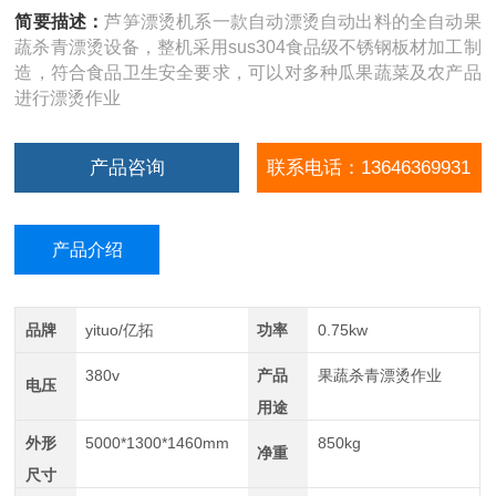
简要描述：
芦笋漂烫机系一款自动漂烫自动出料的全自动果
蔬杀青漂烫设备，整机采用sus304食品级不锈钢板材加工制
造，符合食品卫生安全要求，可以对多种瓜果蔬菜及农产品
进行漂烫作业
产品咨询
联系电话：13646369931
产品介绍
品牌
yituo/亿拓
功率
0.75kw
380v
产品
果蔬杀青漂烫作业
电压
用途
外形
5000*1300*1460mm
850kg
净重
尺寸