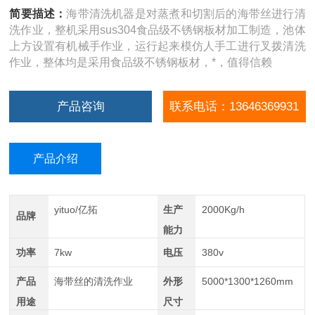
简要描述：
海带清洗机器是对蒸煮和切割后的海带丝进行清
洗作业，整机采用sus304食品级不锈钢板材加工制造，池体
上方设置有机械手作业，运行起来模仿人手工进行叉拨清洗
作业，整体均是采用食品级不锈钢板材，*，值得信赖
产品咨询
联系电话：13646369931
产品介绍
yituo/亿拓
生产
2000Kg/h
品牌
能力
功率
7kw
电压
380v
产品
海带丝的清洗作业
外形
5000*1300*1260mm
用途
尺寸