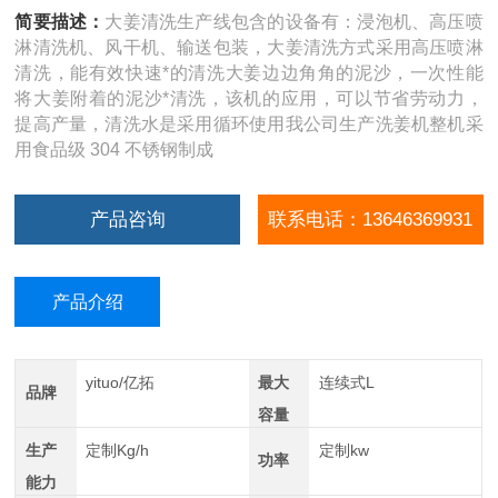
简要描述：
大姜清洗生产线包含的设备有：浸泡机、高压喷
淋清洗机、风干机、输送包装，大姜清洗方式采用高压喷淋
清洗，能有效快速*的清洗大姜边边角角的泥沙，一次性能
将大姜附着的泥沙*清洗，该机的应用，可以节省劳动力，
提高产量，清洗水是采用循环使用我公司生产洗姜机整机采
用食品级 304 不锈钢制成
产品咨询
联系电话：13646369931
产品介绍
yituo/亿拓
最大
连续式L
品牌
容量
生产
定制Kg/h
定制kw
功率
能力