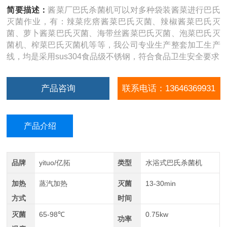
简要描述：
酱菜厂巴氏杀菌机可以对多种袋装酱菜进行巴氏
灭菌作业，有：辣菜疙瘩酱菜巴氏灭菌、辣椒酱菜巴氏灭
菌、萝卜酱菜巴氏灭菌、海带丝酱菜巴氏灭菌、泡菜巴氏灭
菌机、榨菜巴氏灭菌机等等，我公司专业生产整套加工生产
线，均是采用sus304食品级不锈钢，符合食品卫生安全要求
产品咨询
联系电话：13646369931
产品介绍
品牌
yituo/亿拓
类型
水浴式巴氏杀菌机
加热
蒸汽加热
灭菌
13-30min
方式
时间
灭菌
65-98℃
0.75kw
功率