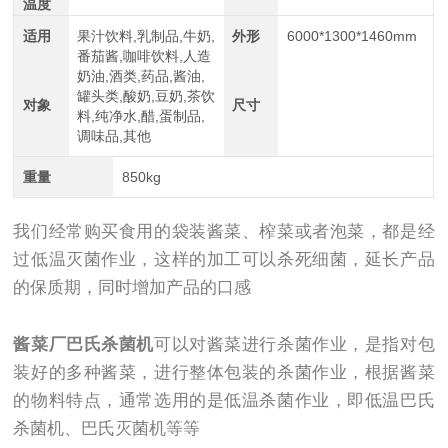
温度
适用
果汁饮料,乳制品,牛奶,
外形
6000*1300*1460mm
番茄酱,咖啡饮料,人造
奶油,酒类,药品,酱油,
罐头类,酸奶,豆奶,茶饮
对象
尺寸
料,纯净水,醋,蛋制品,
调味品,其他
重量
850kg
我们经常购买食用的袋装酱菜、榨菜或者泡菜，都是经
过低温灭菌作业，这样的加工可以杀死细菌，延长产品
的保质期，同时增加产品的口感
酱菜厂巴氏杀菌机
可以对酱菜进行杀菌作业，是指对包
装好的多种酱菜，进行整体包装的杀菌作业，根据酱菜
的物料特点，通常选用的是低温杀菌作业，即低温巴氏
杀菌机、巴氏灭菌机等等