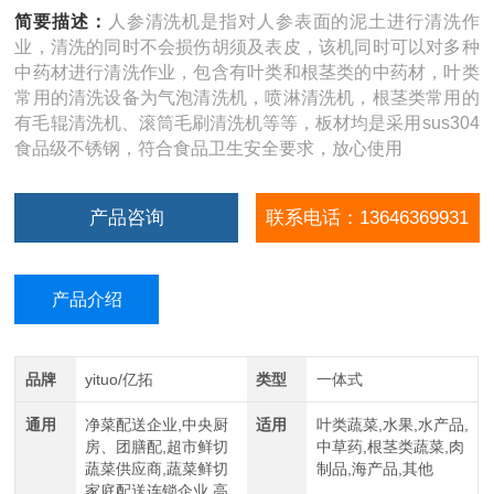
简要描述：
人参清洗机是指对人参表面的泥土进行清洗作
业，清洗的同时不会损伤胡须及表皮，该机同时可以对多种
中药材进行清洗作业，包含有叶类和根茎类的中药材，叶类
常用的清洗设备为气泡清洗机，喷淋清洗机，根茎类常用的
有毛辊清洗机、滚筒毛刷清洗机等等，板材均是采用sus304
食品级不锈钢，符合食品卫生安全要求，放心使用
产品咨询
联系电话：13646369931
产品介绍
品牌
yituo/亿拓
类型
一体式
通用
净菜配送企业,中央厨
适用
叶类蔬菜,水果,水产品,
房、团膳配,超市鲜切
中草药,根茎类蔬菜,肉
蔬菜供应商,蔬菜鲜切
制品,海产品,其他
家庭配送连锁企业,高