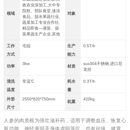
效农业深加工,大中专
院校、部队食堂,速冻
领域
对象
食品、脱水果蔬行业,
蔬菜加工专业合作社,
鲜品即食—灌装、袋
装果蔬生产企业,其他
工作
毛辊
生产
0.5T/h
方式
能力
3kw
sus304不锈钢,进口尼
功率
材质
龙丝
清洗
常温℃
耗水
0.3T/h
温度
量
外形
2550*820*750mm
420kg
机重
尺寸
人参的肉质根为强壮滋补药，适用于调整血压、恢复心
脏功能、神经衰弱及身体虚弱等症，也有祛痰、健胃、