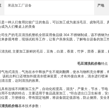
范
果蔬加工厂设备
产地
一种人们食用比较广泛的食品，可以加工成为速冻毛豆、卤制毛豆、真
会成为人们餐桌上的美食
生产的毛豆清洗机整机全部采用食品级 304 不锈钢制成，该不锈钢为
前来参观考察，现场试机等工作，让客户亲身实践，了解每台设备的加工
洗机 主要加工新鲜的毛豆，豆角，白菜，香菜，竹笋，茴香，蕨菜，
毛豆清洗机价格
特点
泡式清洗，气泡在水中释放产生不规则翻腾，使水与物料充分摩擦，有效
备。该机出料口还增加外接清水喷淋装置，才有外接自来水，清水进行喷淋
的清洁度，达到清洗的效果。
有连续不间断加工生产，自动化程度高，清洗*，产量大，节水，节电，节省
有用不生锈的特点，主要适用于食品蔬菜加工，*符合进出口卫生标准，安
的位置，方便移动，带有固定地脚，将设备固定值原地，防止侧滑。安全系
豆清洗机价格
基本技术参数：