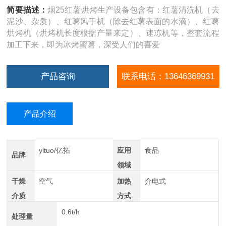
简要描述：
烟25红薯烘烤生产设备包含有：红薯清洗机（去
泥沙、杂质）、红薯风干机（除去红薯表面的水滴）、红薯
烘烤机（烘烤机长度根据产量来定）、速冻机等，整套流程
加工下来，即为冰烤蜜薯，深受人们的喜爱
产品咨询
联系电话：13646369931
产品介绍
yituo/亿拓
应用
食品
品牌
领域
干燥
空气
加热
介电式
介质
方式
0.6t/h
处理量