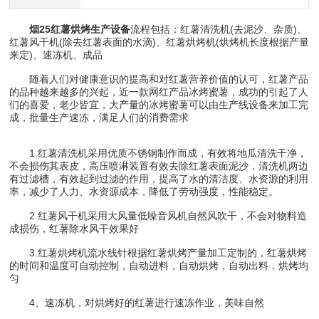
烟25红薯烘烤生产设备
流程包括：红薯清洗机(去泥沙、杂质)、
红薯风干机(除去红薯表面的水滴)、红薯烘烤机(烘烤机长度根据产量
来定)、速冻机、成品
随着人们对健康意识的提高和对红薯营养价值的认可，红薯产品
的品种越来越多的兴起，近一款网红产品冰烤蜜薯，成功的引起了人
们的喜爱，老少皆宜，大产量的冰烤蜜薯可以由生产线设备来加工完
成，批量生产速冻，满足人们的消费需求
1.红薯清洗机采用优质不锈钢制作而成，有效将地瓜清洗干净，
不会损伤其表皮，高压喷淋装置有效去除红薯表面泥沙，清洗机两边
有过滤槽，有效起到过滤的作用，提高了水的清洁度、水资源的利用
率，减少了人力、水资源成本，降低了劳动强度，性能稳定。
2.红薯风干机采用大风量低噪音风机自然风吹干，不会对物料造
成损伤，红薯除水风干效果好
3.红薯烘烤机流水线针根据红薯烘烤产量加工定制的，红薯烘烤
的时间和温度可自动控制，自动进料，自动烘烤，自动出料，烘烤均
匀
4、速冻机，对烘烤好的红薯进行速冻作业，美味自然