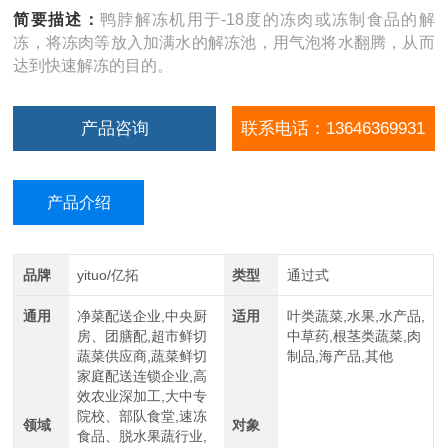
简要描述：
鸭脖解冻机用于-18度的冻肉或冻制食品的解
冻，将冻肉等放入加满水的解冻池，用气泡将水翻腾，从而
达到快速解冻的目的。
产品咨询
联系电话：13646369931
产品介绍
品牌
yituo/亿拓
类型
通过式
通用
净菜配送企业,中央厨
适用
叶类蔬菜,水果,水产品,
房、团膳配,超市鲜切
中草药,根茎类蔬菜,肉
蔬菜供应商,蔬菜鲜切
制品,海产品,其他
家庭配送连锁企业,高
效农业深加工,大中专
院校、部队食堂,速冻
领域
对象
食品、脱水果蔬行业,