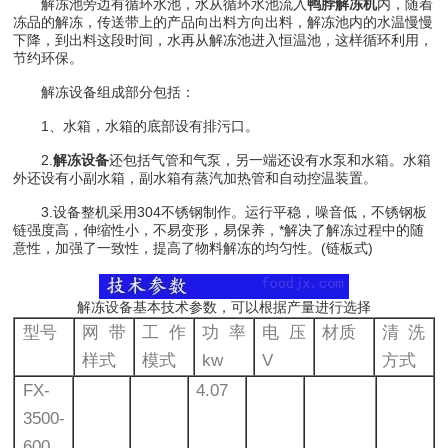
解冻池旁边有循环水池，水从循环水池流入
鸭脖解冻机
内，随着
冻品的解冻，传送带上的产品向出料方向出料，解冻池内的水温慢慢
下降，到出料这段时间，水再从解冻池进入恒温池，这样循环利用，
节约环保。
解冻设备组成部分包括：
1、水箱，水箱的底部设有排污口。
2.
解冻设备
还包括气管和气泵，另一端还设有水泵和水箱。水箱
外还设有小副水箱，副水箱有蒸汽加热管和自动控温装置。
3.设备整机采用304不锈钢制作。运行平稳，噪音低，不锈钢板
链强度高，伸缩性小，不易变形，易保养，*解决了解冻过程中的随
意性，加强了一致性，提高了物料解冻的均匀性。(链板式)
解冻设备基本技术参数，可以根据产量进行选择
型号
网带
工作
功率
电压
材质
清洗
样式
模式
kw
V
方式
FX-
4.07
3500-
600