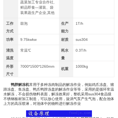
蔬菜加工专业合作社,
鲜品即食—灌装、袋
装果蔬生产企业,其他
工作
鼓泡
生产
1T/h
方式
能力
功率
9.75kwkw
材质
sus304
清洗
常温℃
耗水
0.3T/h
温度
量
外形
7000*1500*1260mm
1000kg
机重
尺寸
鸭脖解冻机
常用于多种冻肉制品的解冻作业，例如鸡爪冻盘、猪
蹄冻盘、鱼冻盘、鸭爪鸭脖冻盘的解冻作业等等，采用的是循环常温
水解冻，不会损伤物料表面，解冻效果好，整机采用sus304食品级
不锈钢板材加工制造，可以放心使用，旋涡气泵产生气泡，配合池体
上方的高压喷淋，对池体中的物料进行解冻作业