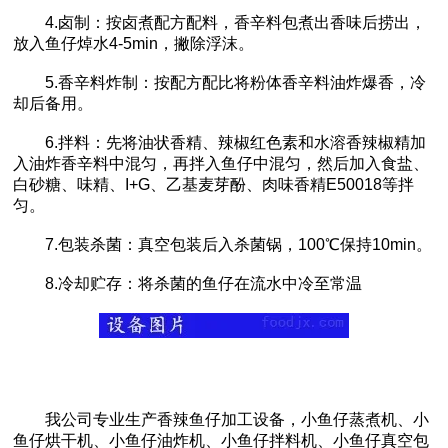
4.卤制：按卤煮配方配料，香辛料包煮出香味后捞出，
放入鱼仔焯水4-5min，撇除浮沫。
5.香辛料炸制：按配方配比将粉体香辛料油炸爆香，冷
却后备用。
6.拌料：先将油状香精、辣椒红色素和水溶香辣椒精加
入油炸香辛料中混匀，再拌入鱼仔中混匀，然后加入食盐、
白砂糖、味精、I+G、乙基麦芽酚、肉味香精E50018等拌
匀。
7.包装杀菌：真空包装后入杀菌锅，100℃保持10min。
8.冷却贮存：将杀菌的鱼仔在流水中冷至常温
我公司专业生产香辣鱼仔加工设备，小鱼仔蒸煮机、小
鱼仔烘干机、小鱼仔油炸机、小鱼仔拌料机、小鱼仔真空包