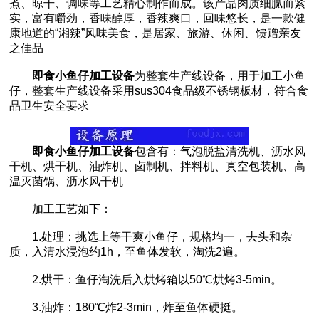
煮、晾干、调味等工艺精心制作而成。该产品肉质细腻而紧
实，富有嚼劲，香味醇厚，香辣爽口，回味悠长，是一款健
康地道的“湘辣”风味美食，是居家、旅游、休闲、馈赠亲友
之佳品
即食小鱼仔加工设备
为整套生产线设备，用于加工小鱼
仔，整套生产线设备采用sus304食品级不锈钢板材，符合食
品卫生安全要求
即食小鱼仔加工设备
包含有：气泡脱盐清洗机、沥水风
干机、烘干机、油炸机、卤制机、拌料机、真空包装机、高
温灭菌锅、沥水风干机
加工工艺如下：
1.处理：挑选上等干爽小鱼仔，规格均一，去头和杂
质，入清水浸泡约1h，至鱼体发软，淘洗2遍。
2.烘干：鱼仔淘洗后入烘烤箱以50℃烘烤3-5min。
3.油炸：180℃炸2-3min，炸至鱼体硬挺。