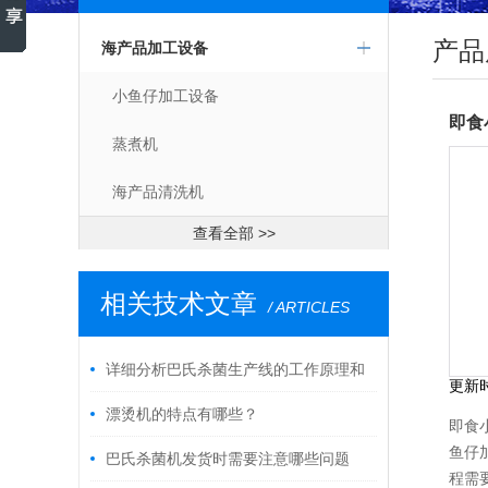
产品
海产品加工设备
小鱼仔加工设备
即食
蒸煮机
海产品清洗机
查看全部 >>
相关技术文章
/ ARTICLES
详细分析巴氏杀菌生产线的工作原理和
更新
使用方法
漂烫机的特点有哪些？
即食
鱼仔
巴氏杀菌机发货时需要注意哪些问题
程需