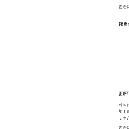
有相
查看
以加
的、
辣鱼
产量
更新
辣鱼
加工
要生
匹配
查看