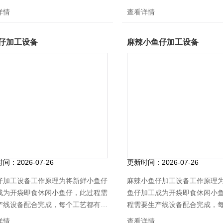
匹配的设备，开袋即食休闲小鱼仔可
都有相匹配的设备，开袋即食
详情
查看详情
工成为多种口味的，有麻辣的、香辣
可以加工成为多种口味的，有
五香的等等，加工设备可以根据加工
辣的、五香的等等，加工设备
仔加工设备
麻辣小鱼仔加工设备
大小进行加工定做
工产量大小进行加工定做
时间：
2026-07-26
更新时间：
2026-07-26
仔加工设备工作原理为将新鲜小鱼仔
麻辣小鱼仔加工设备工作原理
成为开袋即食休闲小鱼仔，此过程需
鱼仔加工成为开袋即食休闲小
产线设备配合完成，每个工艺都有相
程需要生产线设备配合完成，
的设备，开袋即食休闲小鱼仔可以加
有相匹配的设备，开袋即食休
详情
查看详情