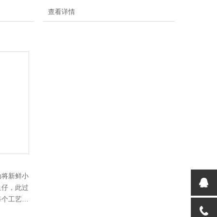
休闲小鱼仔
有相匹配的设备，开袋即食休闲小鱼仔可
查看详情
麻辣的、香
以加工成为多种口味的，有麻辣的、香辣
可以根据加
的、五香的等等，加工设备可以根据加工
产量大小进行加工定做
为将新鲜小
鱼仔，此过
每个工艺都
闲小鱼仔可