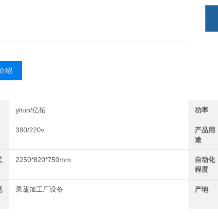
介绍
yituo/亿拓
功率
380/220v
产品用
途
尺
2250*820*750mm
自动化
程度
范
果蔬加工厂设备
产地