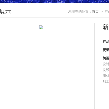
展示
您现在的位置：
首页
>
产
新
产
更
简
设
洗设
用
加