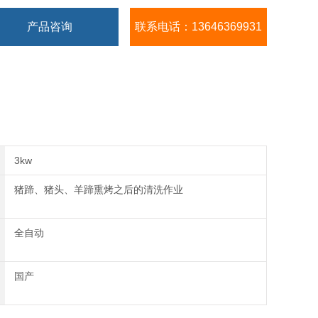
产品咨询
联系电话：13646369931
3kw
猪蹄、猪头、羊蹄熏烤之后的清洗作业
全自动
国产