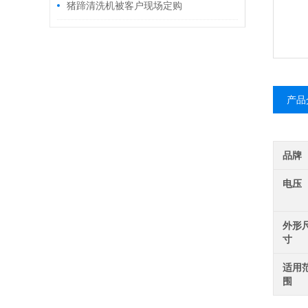
猪蹄清洗机被客户现场定购
产品
品牌
电压
外形
寸
适用
围