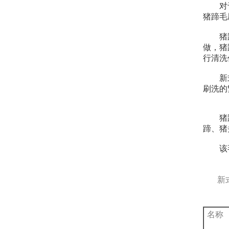
对于熏
猪蹄毛
猪蹄清
做，猪
行清洗
新式猪
刷洗的
猪蹄清
蹄、猪
该毛辊
新式猪
名称