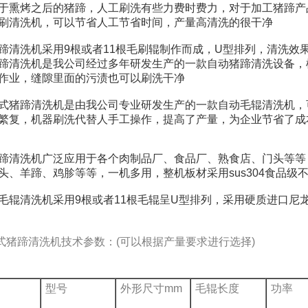
烤之后的猪蹄，人工刷洗有些力费时费力，对于加工猪蹄产品
刷清洗机，可以节省人工节省时间，产量高清洗的很干净
洗机采用9根或者11根毛刷辊制作而成，U型排列，清洗效
蹄清洗机是我公司经过多年研发生产的一款自动猪蹄清洗设备，
作业，缝隙里面的污渍也可以刷洗干净
蹄清洗机是由我公司专业研发生产的一款自动毛辊清洗机，可
繁复，机器刷洗代替人手工操作，提高了产量，为企业节省了成
洗机广泛应用于各个肉制品厂、食品厂、熟食店、门头等等，
头、羊蹄、鸡胗等等，一机多用，整机板材采用sus304食品级
清洗机采用9根或者11根毛辊呈U型排列，采用硬质进口尼
蹄清洗机技术参数：(可以根据产量要求进行选择)
型号
外形尺寸mm
毛辊长度
功率