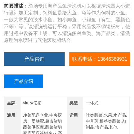
简要描述：
渔场专用海产品鱼清洗机可以根据清洗量大小进
行设计加工定制，饲料鱼是给大鱼、龟等作为饲料的小鱼。
一般为常见的淡水小鱼。如小鲫鱼、小鲤鱼（有红、黑颜色
不等）等，该清洗机运行平稳，采用食品级不锈钢板材，使
用过程中设备不上锈，可以清洗多种鱼类、海产品类，清洗
原理为水喷淋与气泡滚动相结合
产品咨询
联系电话：13646369931
产品介绍
品牌
yituo/亿拓
类型
一体式
通用
净菜配送企业,中央厨
适用
叶类蔬菜,水果,水产品,
房、团膳配,超市鲜切
中草药,根茎类蔬菜,肉
蔬菜供应商,蔬菜鲜切
制品,海产品,其他
家庭配送连锁企业,高