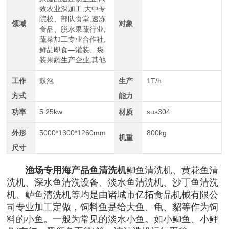
效农业深加工,大中专
院校、部队食堂,速冻
领域
对象
食品、脱水果蔬行业,
蔬菜加工专业合作社,
鲜品即食—灌装、袋
装果蔬生产企业,其他
工作
鼓泡
生产
1T/h
方式
能力
功率
5.25kw
材质
sus304
外形
5000*1300*1260mm
800kg
机重
尺寸
渔场专用海产品鱼清洗机
鲫鱼清洗机、黄花鱼清
洗机、深水鱼清洗设备、淡水鱼清洗机、沙丁鱼清洗
机、鲈鱼清洗机等均是由诸城市亿拓食品机械有限公
司专业加工定做，饲料鱼是给大鱼、龟、貂等作为饲
料的小鱼。一般为常见的淡水小鱼。如小鲫鱼、小鲤