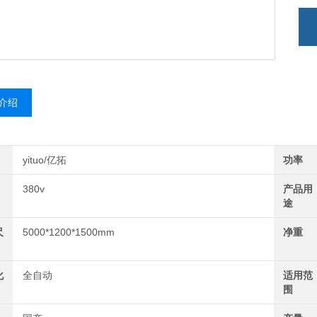
介绍
yituo/亿拓
功率
380v
产品用
途
尺
5000*1200*1500mm
净重
化
全自动
适用范
围