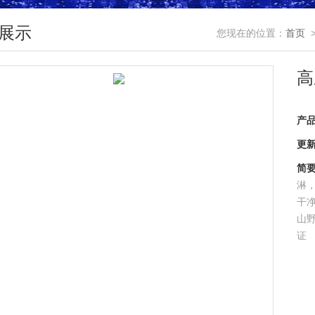
展示
您现在的位置：
首页
高
产
更
简
淋
干
山
证