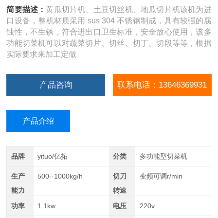
简要描述：
黄瓜切片机、土豆切丝机、地瓜切片机该机为进
口设备，整机材质采用 sus 304 不锈钢制成，具有较强的腐
蚀性，不生锈，符合进出口卫生标准，安全放心使用，该多
功能切菜机可以对蔬菜切片、切丝、切丁、切段等等，根据
实际要求来加工定做
产品咨询
联系电话：13646369931
产品介绍
品牌
yituo/亿拓
分类
多功能型切菜机
生产
500--1000kg/h
切刀
变频可调r/min
能力
转速
功率
1.1kw
电压
220v