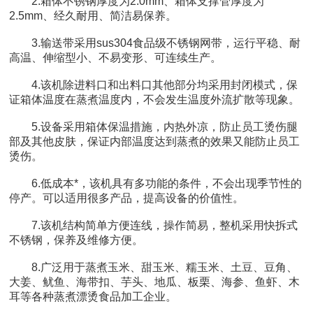
2.箱体不锈钢厚度为2.0mm、箱体支撑管厚度为
2.5mm、经久耐用、简洁易保养。
3.输送带采用sus304食品级不锈钢网带，运行平稳、耐
高温、伸缩型小、不易变形、可连续生产。
4.该机除进料口和出料口其他部分均采用封闭模式，保
证箱体温度在蒸煮温度内，不会发生温度外流扩散等现象。
5.设备采用箱体保温措施，内热外凉，防止员工烫伤腿
部及其他皮肤，保证内部温度达到蒸煮的效果又能防止员工
烫伤。
6.低成本*，该机具有多功能的条件，不会出现季节性的
停产。可以适用很多产品，提高设备的价值性。
7.该机结构简单方便连线，操作简易，整机采用快拆式
不锈钢，保养及维修方便。
8.广泛用于蒸煮玉米、甜玉米、糯玉米、土豆、豆角、
大姜、鱿鱼、海带扣、芋头、地瓜、板栗、海参、鱼虾、木
耳等各种蒸煮漂烫食品加工企业。