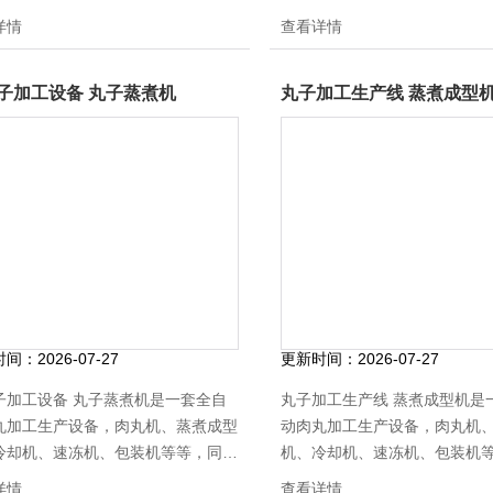
蒸煮机、鸡胸肉蒸煮机、鸭脖蒸煮
机、鸭脖蒸煮机、鸭肠蒸煮机
详情
查看详情
鸭肠蒸煮机等等，每种加工工艺都可
加工工艺都可以根据产量进行
据产量进行加工定制，符合食品卫生
符合食品卫生安全要求
子加工设备 丸子蒸煮机
丸子加工生产线 蒸煮成型
要求
时间：
2026-07-27
更新时间：
2026-07-27
子加工设备 丸子蒸煮机是一套全自
丸子加工生产线 蒸煮成型机是
丸加工生产设备，肉丸机、蒸煮成型
动肉丸加工生产设备，肉丸机
冷却机、速冻机、包装机等等，同食
机、冷却机、速冻机、包装机
接接触采用sus304食品级不锈钢板
详情
查看详情