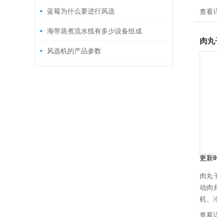
鸡爪
蓝莓为什么要进行风选
查看
机、
以根
海带蒸煮流水线有多少设备组成
肉丸
安全
风选机的产品参数
更新
肉丸
动肉
机、
品直
查看