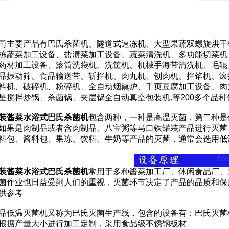
要产品有巴氏杀菌机、隧道式速冻机、大型果蔬双螺旋烘干机
冻蔬菜加工设备、盐渍菜加工设备、蔬菜清洗机、多功能切菜机
药材加工设备、滚筒洗袋机、洗筐机、机械手海带清洗机、毛辊
品振动筛、食品输送带、斩拌机、肉丸机、刨肉机、拌馅机、滚
料机、破碎机、粉碎机、全自动烟熏炉、千页豆腐加工设备、肉
星搅拌炒锅、杀菌锅、夹层锅全自动真空包装机.等200多个品
装酱菜水浴式巴氏杀菌机
包含两种，一种是高温灭菌，第二种是
如果是肉制品或者含肉制品、八宝粥等马口铁罐装产品进行灭菌
料包、酱料包、果冻、饮料、牛奶等产品的灭菌，通常会选用低
装酱菜水浴式巴氏杀菌机
常用于多种酱菜加工厂、休闲食品厂、
菌作业也日益受到人们的重视，灭菌环节决定了产品的品质和保
供参考
温灭菌机又称为巴氏灭菌生产线，包含的设备有：巴氏灭菌机
根据产量大小进行加工定制，采用食品级不锈钢板材