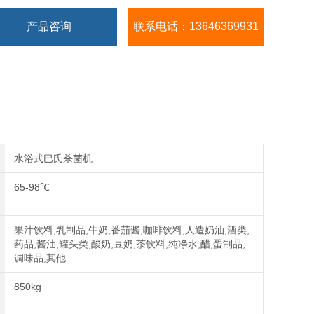
产品咨询
联系电话：13646369931
水浴式巴氏杀菌机
65-98℃
果汁饮料,乳制品,牛奶,番茄酱,咖啡饮料,人造奶油,酒类,
药品,酱油,罐头类,酸奶,豆奶,茶饮料,纯净水,醋,蛋制品,
调味品,其他
850kg