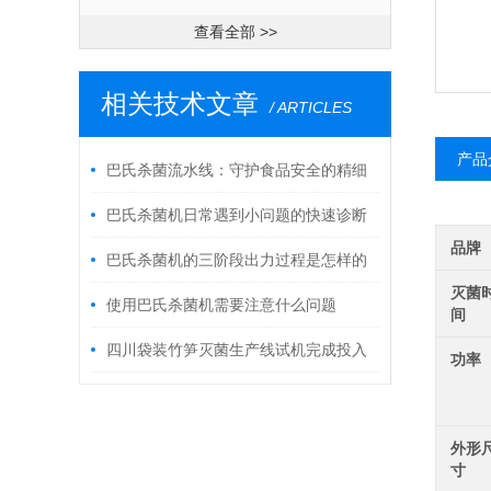
查看全部 >>
相关技术文章
/ ARTICLES
产品
巴氏杀菌流水线：守护食品安全的精细
之旅
巴氏杀菌机日常遇到小问题的快速诊断
品牌
与解决办法指南
巴氏杀菌机的三阶段出力过程是怎样的
灭菌
使用巴氏杀菌机需要注意什么问题
间
四川袋装竹笋灭菌生产线试机完成投入
功率
生产
外形
寸