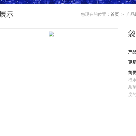
展示
您现在的位置：
首页
>
产品
袋
产
更
简
行
杀菌
度