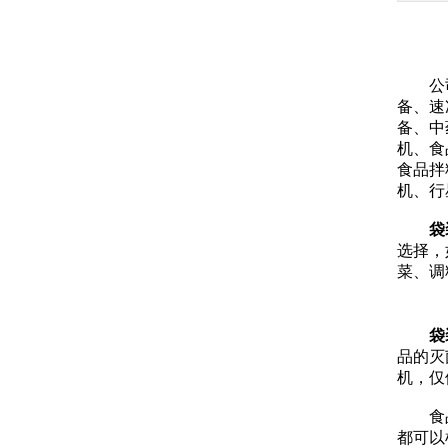
公司主
备、速
备、中
机、食
食品拌
机、行
袋
选择，
菜、调
袋
品的灭
机，仅
食品低
都可以