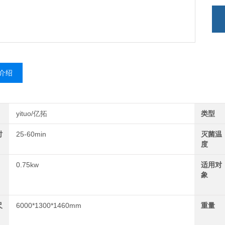
介绍
yituo/亿拓
类型
时
25-60min
灭菌温
度
0.75kw
适用对
象
尺
6000*1300*1460mm
重量