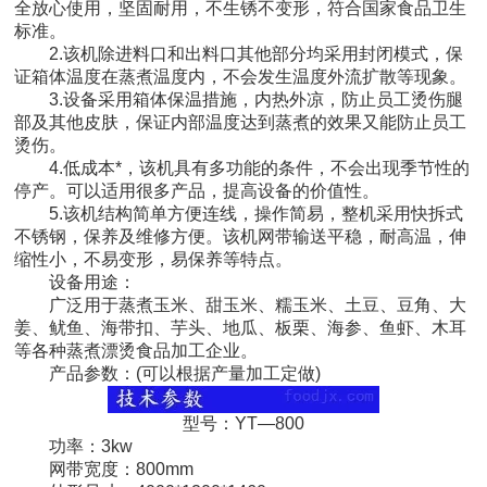
全放心使用，坚固耐用，不生锈不变形，符合国家食品卫生
标准。
2.该机除进料口和出料口其他部分均采用封闭模式，保
证箱体温度在蒸煮温度内，不会发生温度外流扩散等现象。
3.设备采用箱体保温措施，内热外凉，防止员工烫伤腿
部及其他皮肤，保证内部温度达到蒸煮的效果又能防止员工
烫伤。
4.低成本*，该机具有多功能的条件，不会出现季节性的
停产。可以适用很多产品，提高设备的价值性。
5.该机结构简单方便连线，操作简易，整机采用快拆式
不锈钢，保养及维修方便。该机网带输送平稳，耐高温，伸
缩性小，不易变形，易保养等特点。
设备用途：
广泛用于蒸煮玉米、甜玉米、糯玉米、土豆、豆角、大
姜、鱿鱼、海带扣、芋头、地瓜、板栗、海参、鱼虾、木耳
等各种蒸煮漂烫食品加工企业。
产品参数：(可以根据产量加工定做)
型号：YT—800
功率：3kw
网带宽度：800mm