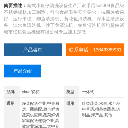
简要描述：
新式小鱼仔清洗设备生产厂家采用sus304食品级
不锈钢板材加工制造，符合食品卫生安全要求，抗腐蚀效果
好，运行平稳，鲫鱼清洗机、黄花鱼清洗机、深水鱼清洗设
备、淡水鱼清洗机、沙丁鱼清洗机、鲈鱼清洗机等均是由诸
城市亿拓食品机械有限公司专业加工定做
产品咨询
联系电话：13646369931
产品介绍
品牌
yituo/亿拓
类型
一体式
通用
净菜配送企业,中央厨
适用
叶类蔬菜,水果,水产品,
房、团膳配,超市鲜切
中草药,根茎类蔬菜,肉
蔬菜供应商,蔬菜鲜切
制品,海产品,其他
家庭配送连锁企业,高
效农业深加工,大中专