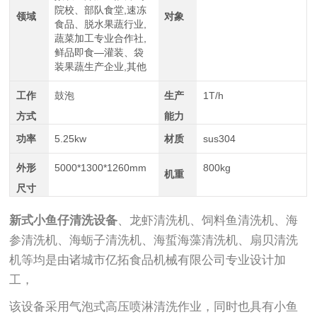
院校、部队食堂,速冻
领域
对象
食品、脱水果蔬行业,
蔬菜加工专业合作社,
鲜品即食—灌装、袋
装果蔬生产企业,其他
工作
鼓泡
生产
1T/h
方式
能力
功率
5.25kw
材质
sus304
外形
5000*1300*1260mm
800kg
机重
尺寸
新式小鱼仔清洗设备
、龙虾清洗机、饲料鱼清洗机、海
参清洗机、海蛎子清洗机、海蜇海藻清洗机、扇贝清洗
机等均是由诸城市亿拓食品机械有限公司专业设计加
工，
该设备采用气泡式高压喷淋清洗作业，同时也具有小鱼