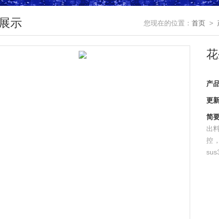
展示
您现在的位置：
首页
>
花
产
更
简
出
控
su