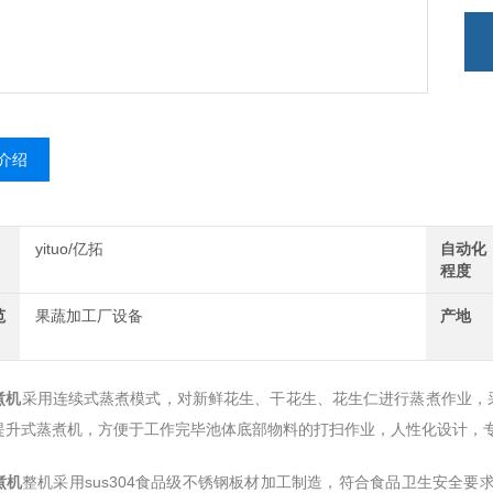
介绍
yituo/亿拓
自动化
程度
范
果蔬加工厂设备
产地
煮机
采用连续式蒸煮模式，对新鲜花生、干花生、花生仁进行蒸煮作业，
提升式蒸煮机，方便于工作完毕池体底部物料的打扫作业，人性化设计，
煮机
整机采用sus304食品级不锈钢板材加工制造，符合食品卫生安全