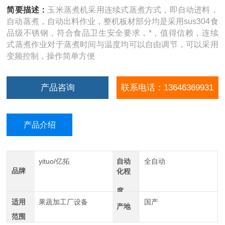
简要描述：
玉米蒸煮机采用连续式蒸煮方式，即自动进料，
自动蒸煮，自动出料作业，整机板材部分均是采用sus304食
品级不锈钢，符合食品卫生安全要求，*，值得信赖，连续
式蒸煮作业对于蒸煮时间与温度均可以自由调节，可以采用
变频控制，操作简单方便
产品咨询
联系电话：13646369931
产品介绍
yituo/亿拓
自动
全自动
品牌
化程
度
适用
果蔬加工厂设备
国产
产地
范围