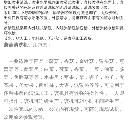
增加喷淋清洗，喷淋水呈现扇形喷雾式喷淋，直接喷洒在水面上，直
接将香菇的死角及难以清洗掉的泥沙清洗掉，清洗效果明显。
采用 304 不锈钢网带输送，输送网带速度可随意调节，无极变速。
出料口设有清水喷淋装置，外接清水，将蘑菇表面带有的脏水冲刷去
除。
该清洗机采用内外胆式清洗，内胆为清洗输送槽，外槽为储水槽和循
环水槽。
节水，省人工，能耗低，无污染，是食品加工设备。
蘑菇清洗机
适用范围：
主要适用于菌类：蘑菇，香菇，金针菇，猴头菇，燕
窝等等，蔬菜类：白菜，菠菜，香菜，韭菜，油菜，蕨
菜，鱼腥草等等，水果类：苹果，梨，杏子，桃子，无
花果，圣女果，西红柿，大枣，泥猴桃等等，可适用于
多种果蔬的清洗加工，该机具有较强的操作性，一人即
可操作，该机可连续生产，该机可24小时不间断生产，
一次性完成的功效。公司内有现货，可随时现场试机。
欢迎前来参观考察。