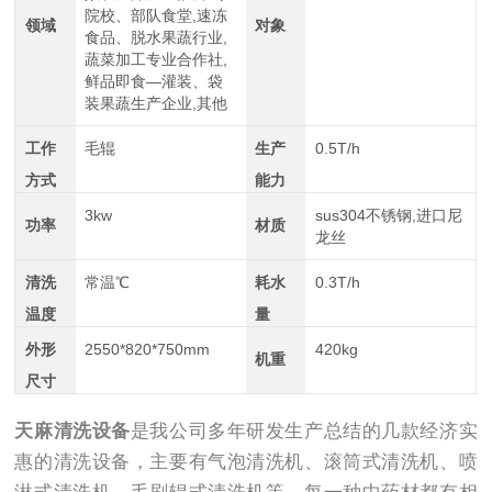
院校、部队食堂,速冻
领域
对象
食品、脱水果蔬行业,
蔬菜加工专业合作社,
鲜品即食—灌装、袋
装果蔬生产企业,其他
工作
毛辊
生产
0.5T/h
方式
能力
3kw
sus304不锈钢,进口尼
功率
材质
龙丝
清洗
常温℃
耗水
0.3T/h
温度
量
外形
2550*820*750mm
420kg
机重
尺寸
天麻清洗设备
是我公司多年研发生产总结的几款经济实
惠的清洗设备，主要有气泡清洗机、滚筒式清洗机、喷