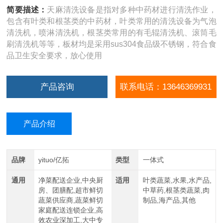
简要描述：
天麻清洗设备是指对多种中药材进行清洗作业，
包含有叶类和根茎类的中药材，叶类常用的清洗设备为气泡
清洗机，喷淋清洗机，根茎类常用的有毛辊清洗机、滚筒毛
刷清洗机等等，板材均是采用sus304食品级不锈钢，符合食
品卫生安全要求，放心使用
产品咨询
联系电话：13646369931
产品介绍
品牌
yituo/亿拓
类型
一体式
通用
净菜配送企业,中央厨
适用
叶类蔬菜,水果,水产品,
房、团膳配,超市鲜切
中草药,根茎类蔬菜,肉
蔬菜供应商,蔬菜鲜切
制品,海产品,其他
家庭配送连锁企业,高
效农业深加工,大中专