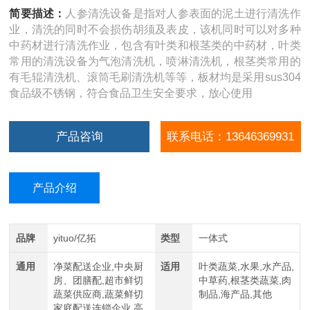
简要描述：
人参清洗设备是指对人参表面的泥土进行清洗作
业，清洗的同时不会损伤胡须及表皮，该机同时可以对多种
中药材进行清洗作业，包含有叶类和根茎类的中药材，叶类
常用的清洗设备为气泡清洗机，喷淋清洗机，根茎类常用的
有毛辊清洗机、滚筒毛刷清洗机等等，板材均是采用sus304
食品级不锈钢，符合食品卫生安全要求，放心使用
产品咨询
联系电话：13646369931
产品介绍
品牌
yituo/亿拓
类型
一体式
通用
净菜配送企业,中央厨
适用
叶类蔬菜,水果,水产品,
房、团膳配,超市鲜切
中草药,根茎类蔬菜,肉
蔬菜供应商,蔬菜鲜切
制品,海产品,其他
家庭配送连锁企业,高