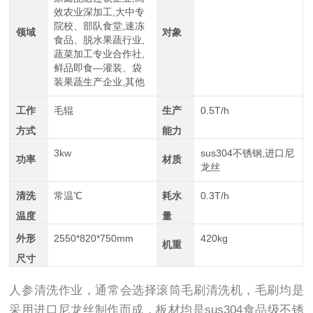
效农业深加工,大中专
院校、部队食堂,速冻
领域
对象
食品、脱水果蔬行业,
蔬菜加工专业合作社,
鲜品即食—灌装、袋
装果蔬生产企业,其他
工作
毛辊
生产
0.5T/h
方式
能力
3kw
sus304不锈钢,进口尼
功率
材质
龙丝
清洗
常温℃
耗水
0.3T/h
温度
量
外形
2550*820*750mm
420kg
机重
尺寸
人参清洗作业，通常会选择滚筒毛刷清洗机，毛刷均是
采用进口尼龙丝制作而成，板材均是sus304食品级不锈