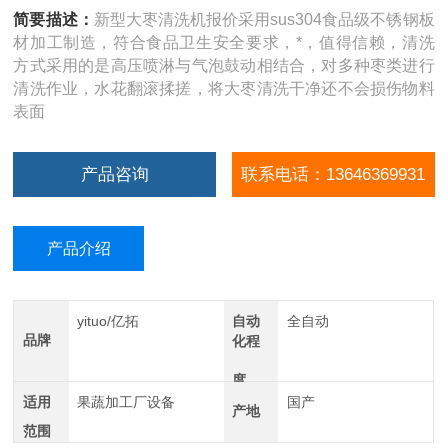
简要描述：
新型大枣清洗机报价采用sus304食品级不锈钢板
材加工制造，符合食品卫生安全要求，*，值得信赖，清洗
方式采用的是高压喷淋与气泡鼓动相结合，对多种枣类进行
清洗作业，水花翻滚揉搓，将大枣清洗干净还不会损伤物料
表面
产品咨询
联系电话：13646369931
产品介绍
yituo/亿拓
自动
全自动
品牌
化程
度
适用
果蔬加工厂设备
国产
产地
范围