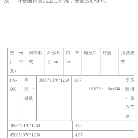
成，*符合国家食品卫生标准，安全放心使用。
型号
网带形
外形尺
功率
电压V
材质
清洗模
(带
式
寸mm
kw
式
宽）
FX-
网
3500*1370*1260
4.07
高压
380/220
Sus304
600
丝/
喷淋
链板
+旋
涡气
泵
4000*1370*1260
4.07
4500*1370*1260
4.87