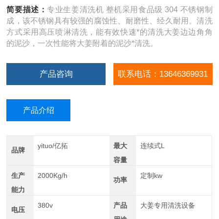
简要描述：
专业生姜清洗机 整机采用食品级 304 不锈钢制
成，该不锈钢具有较强的腐蚀性、耐磨性、经久耐用。清洗
方式采用高压喷淋清洗，能有效快速*的清洗大姜边边角角
的泥沙，一次性能将大姜附着的泥沙*清洗。
产品咨询
联系电话：13646369931
产品介绍
yituo/亿拓
最大
连续式L
品牌
容量
生产
2000Kg/h
定制kw
功率
能力
380v
产品
大姜专用清洗设备
电压