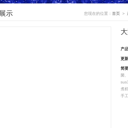
展示
您现在的位置：
首页
>
大
产
更
简
菌
su
煮
手