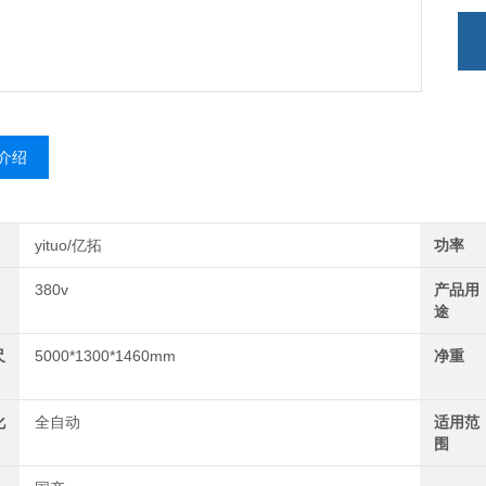
介绍
yituo/亿拓
功率
380v
产品用
途
尺
5000*1300*1460mm
净重
化
全自动
适用范
围