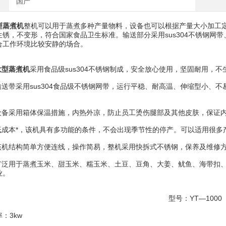
国产
型蒸煮机
整机可以用于蒸煮多种产量物料，设备也可以根据产量大小加工定做
生锈，不变形，符合国家食品卫生标准。输送部分采用sus304不锈钢网
合工作环境比较安静的场合。
大型蒸煮机
采用食品级sus304不锈钢制成，安全放心使用，坚固耐用，
送带采用sus304食品级不锈钢网带，运行平稳、耐高温、伸缩型小、
备采用箱体保温措施，内热外凉，防止员工烫伤腿部及其他皮肤，保证内
成本*，该机具有多功能的条件，不会出现季节性的停产。可以适用很多
机结构简单方便连线，操作简易，整机采用快拆式不锈钢，保养及维修
泛用于蒸煮玉米、甜玉米、糯玉米、土豆、豆角、大姜、鱿鱼、海带扣、
业。
型号：YT—1000
3kw