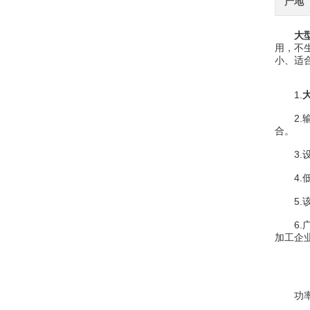
产地
大
用，不
小、适
1.
2.输
合。
3.设
4.低
5.该
6.广
加工企
功率：