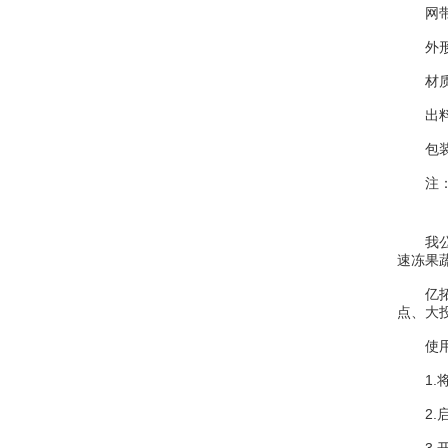
网带宽
外形尺
材质：
出料方
包装
注：该
我公司
速冻果
亿拓食
点、大
使用
1.将
2.启