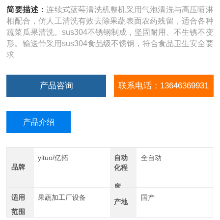
简要描述：
连续式蓝莓清洗机整机采用气泡清洗与高压喷淋
相配合，仿人工清洗有效去除果蔬表面农药残留，适合各种
蔬菜瓜果清洗。sus304不锈钢制成，坚固耐用、不生锈不变
形。输送带采用sus304食品级不锈钢，符合食品卫生安全要
求
产品咨询
联系电话：13646369931
产品介绍
yituo/亿拓
自动
全自动
品牌
化程
度
适用
果蔬加工厂设备
国产
产地
范围