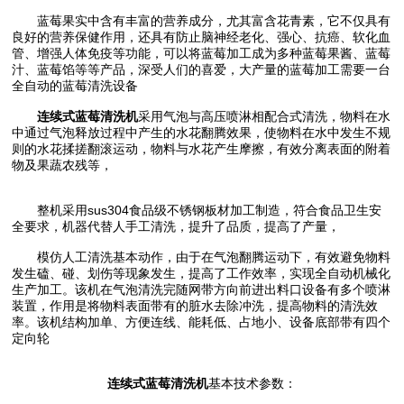
蓝莓果实中含有丰富的营养成分，尤其富含花青素，它不仅具有
良好的营养保健作用，还具有防止脑神经老化、强心、抗癌、软化血
管、增强人体免疫等功能，可以将蓝莓加工成为多种蓝莓果酱、蓝莓
汁、蓝莓馅等等产品，深受人们的喜爱，大产量的蓝莓加工需要一台
全自动的蓝莓清洗设备
连续式蓝莓清洗机
采用气泡与高压喷淋相配合式清洗，物料在水
中通过气泡释放过程中产生的水花翻腾效果，使物料在水中发生不规
则的水花揉搓翻滚运动，物料与水花产生摩擦，有效分离表面的附着
物及果蔬农残等，
整机采用sus304食品级不锈钢板材加工制造，符合食品卫生安
全要求，机器代替人手工清洗，提升了品质，提高了产量，
模仿人工清洗基本动作，由于在气泡翻腾运动下，有效避免物料
发生磕、碰、划伤等现象发生，提高了工作效率，实现全自动机械化
生产加工。该机在气泡清洗完随网带方向前进出料口设备有多个喷淋
装置，作用是将物料表面带有的脏水去除冲洗，提高物料的清洗效
率。该机结构加单、方便连线、能耗低、占地小、设备底部带有四个
定向轮
连续式蓝莓清洗机
基本技术
参数：