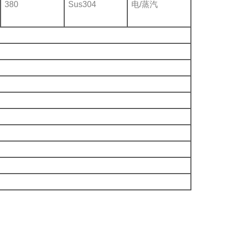
380
Sus304
电/蒸汽