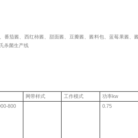
、番茄酱、西红柿酱、甜面酱、豆瓣酱、酱料包、蓝莓果酱、
氏杀菌生产线
网带样式
工作模式
功率kw
000-800
0.75