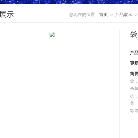
展示
您现在的位置：
首页
>
产品展示
袋
产
更
简
业
杀菌
机
菜
等