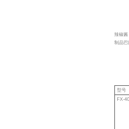
辣椒酱
制品巴
型号
FX-4