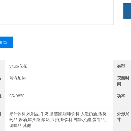
介绍
yituo/亿拓
类型
方
蒸汽加热
灭菌时
间
温
65-98℃
功率
对
果汁饮料,乳制品,牛奶,番茄酱,咖啡饮料,人造奶油,酒类,
外形尺
药品,酱油,罐头类,酸奶,豆奶,茶饮料,纯净水,醋,蛋制品,
寸
调味品,其他