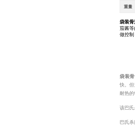
重量
袋装骨
茄酱等
做控制
袋装骨
快。但
耐热的
该巴氏
巴氏杀