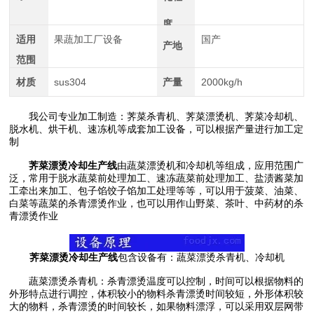
度
适用
果蔬加工厂设备
国产
产地
范围
材质
sus304
产量
2000kg/h
我公司专业加工制造：荠菜杀青机、荠菜漂烫机、荠菜冷却机、
脱水机、烘干机、速冻机等成套加工设备，可以根据产量进行加工定
制
荠菜漂烫冷却生产线
由蔬菜漂烫机和冷却机等组成，应用范围广
泛，常用于脱水蔬菜前处理加工、速冻蔬菜前处理加工、盐渍酱菜加
工牵出来加工、包子馅饺子馅加工处理等等，可以用于菠菜、油菜、
白菜等蔬菜的杀青漂烫作业，也可以用作山野菜、茶叶、中药材的杀
青漂烫作业
荠菜漂烫冷却生产线
包含设备有：蔬菜漂烫杀青机、冷却机
蔬菜漂烫杀青机：杀青漂烫温度可以控制，时间可以根据物料的
外形特点进行调控，体积较小的物料杀青漂烫时间较短，外形体积较
大的物料，杀青漂烫的时间较长，如果物料漂浮，可以采用双层网带