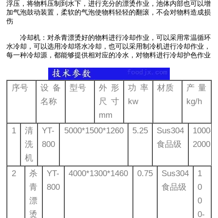
浮压，将物料压制到水下，进行充分的漂烫作业，池体内部也可以增
加气泡鼓动装置，柔软的气泡使物料轻轻的翻滚，不会对物料造成损
伤
冷却机：对杀青漂烫好的物料进行冷却作业，可以采用常温循环
水冷却，可以选用冷却塔水冷却，也可以采用制冷机进行冷却作业，
每一种冷却源，都能够提供相对应的冷水，对物料进行冷却护色作业
序号
设备
型号
外形
功率
材质
产量
名称
尺寸
kw
kg/h
mm
1
清
YT-
5000*1500*1260
5.25
Sus304
1000-
洗
800
食品级
2000
机
2
杀
YT-
4000*1300*1460
0.75
Sus304
1
青
800
食品级
0
漂
0
烫
0-