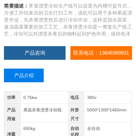
简要描述：
荠菜漂烫冷却生产线可以设置为内槽可提升式，
方便工作结束后的卫生打扫工作，该机可以用于多种果蔬漂
烫作业，先杀青漂烫然后进行冷却作业，这样是脱水蔬菜、
速冻蔬菜重要的加工工艺，杀青漂烫冷却是一整套生产线工
艺，冷却可以对漂烫杀青后的物料起到护色作用，保持色泽
产品咨询
联系电话：13646369931
产品介绍
功率
0.75kw
电压
380v
产品
果蔬杀青漂烫冷却线
外形
5000*1300*1460mm
用途
尺寸
650kg
自动
全自动
净重
化程