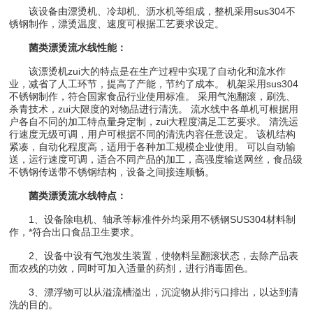
该设备由漂烫机、冷却机、沥水机等组成，整机采用sus304不
锈钢制作，漂烫温度、速度可根据工艺要求设定。
菌类漂烫流水线性能：
该漂烫机zui大的特点是在生产过程中实现了自动化和流水作
业，减省了人工环节，提高了产能，节约了成本。 机架采用sus304
不锈钢制作，符合国家食品行业使用标准。 采用气泡翻滚，刷洗、
杀青技术，zui大限度的对物品进行清洗。 流水线中各单机可根据用
户各自不同的加工特点量身定制，zui大程度满足工艺要求。 清洗运
行速度无级可调，用户可根据不同的清洗内容任意设定。 该机结构
紧凑，自动化程度高，适用于各种加工规模企业使用。 可以自动输
送，运行速度可调，适合不同产品的加工，高强度输送网丝，食品级
不锈钢传送带不锈钢结构，设备之间接连顺畅。
菌类漂烫流水线特点：
1、设备除电机、轴承等标准件外均采用不锈钢SUS304材料制
作，*符合出口食品卫生要求。
2、设备中设有气泡发生装置，使物料呈翻滚状态，去除产品表
面农残的功效，同时可加入适量的药剂，进行消毒固色。
3、漂浮物可以从溢流槽溢出，沉淀物从排污口排出，以达到清
洗的目的。