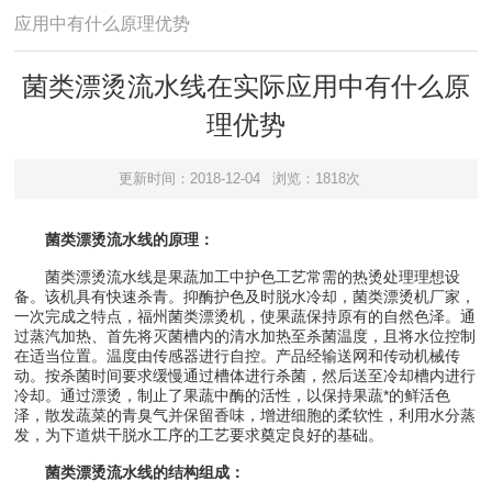
应用中有什么原理优势
菌类漂烫流水线在实际应用中有什么原
理优势
更新时间：2018-12-04
浏览：1818次
菌类漂烫流水线的原理：
菌类漂烫流水线是果蔬加工中护色工艺常需的热烫处理理想设
备。该机具有快速杀青。抑酶护色及时脱水冷却，菌类漂烫机厂家，
一次完成之特点，福州菌类漂烫机，使果蔬保持原有的自然色泽。通
过蒸汽加热、首先将灭菌槽内的清水加热至杀菌温度，且将水位控制
在适当位置。温度由传感器进行自控。产品经输送网和传动机械传
动。按杀菌时间要求缓慢通过槽体进行杀菌，然后送至冷却槽内进行
冷却。通过漂烫，制止了果蔬中酶的活性，以保持果蔬*的鲜活色
泽，散发蔬菜的青臭气并保留香味，增进细胞的柔软性，利用水分蒸
发，为下道烘干脱水工序的工艺要求奠定良好的基础。
菌类漂烫流水线的结构组成：